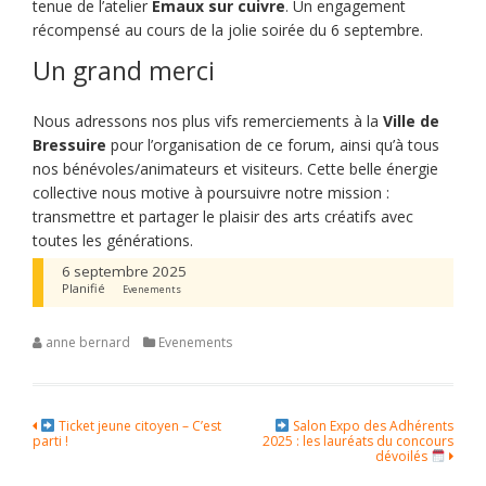
tenue de l’atelier
Émaux sur cuivre
. Un engagement
récompensé au cours de la jolie soirée du 6 septembre.
Un grand merci
Nous adressons nos plus vifs remerciements à la
Ville de
Bressuire
pour l’organisation de ce forum, ainsi qu’à tous
nos bénévoles/animateurs et visiteurs. Cette belle énergie
collective nous motive à poursuivre notre mission :
transmettre et partager le plaisir des arts créatifs avec
toutes les générations.
6 septembre 2025
Planifié
Evenements
anne bernard
Evenements
Navigation
Ticket jeune citoyen – C’est
Salon Expo des Adhérents
parti !
2025 : les lauréats du concours
de
dévoilés