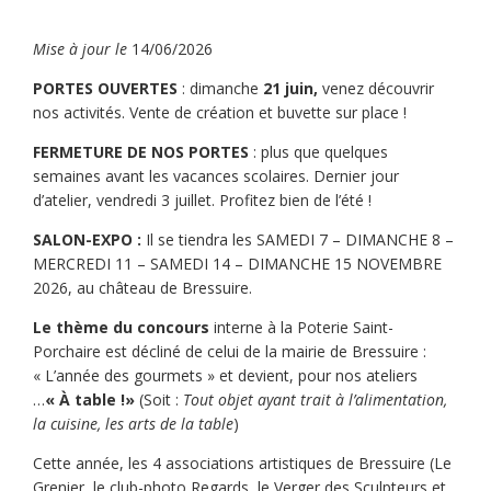
Mise à jour le
14/06/2026
PORTES OUVERTES
: dimanche
21 juin,
venez découvrir
nos activités. Vente de création et buvette sur place !
FERMETURE DE NOS PORTES
: plus que quelques
semaines avant les vacances scolaires. Dernier jour
d’atelier, vendredi 3 juillet. Profitez bien de l’été !
SALON-EXPO :
Il se tiendra les SAMEDI 7 – DIMANCHE 8 –
MERCREDI 11 – SAMEDI 14 – DIMANCHE 15 NOVEMBRE
2026, au château de Bressuire.
Le thème du concours
interne à la Poterie Saint-
Porchaire est décliné de celui de la mairie de Bressuire :
« L’année des gourmets » et devient, pour nos ateliers
…
« À table !»
(Soit :
Tout objet ayant trait à l’alimentation,
la cuisine, les arts de la table
)
Cette année, les 4 associations artistiques de Bressuire (Le
Grenier, le club-photo Regards, le Verger des Sculpteurs et