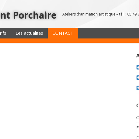
int Porchaire
Ateliers d'animation artistique – tél. : 05 4
rifs
Les actualités
CONTACT
C
F
F