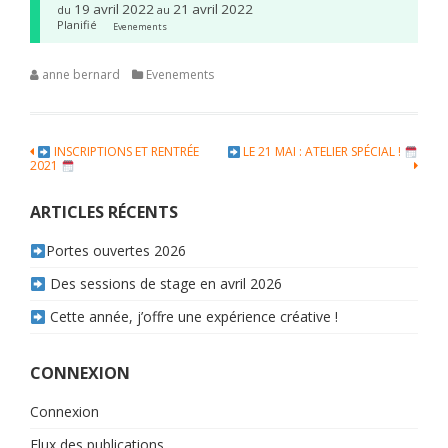
19 avril 2022
21 avril 2022
du
au
Planifié
Evenements
anne bernard
Evenements
Navigation
INSCRIPTIONS ET RENTRÉE
LE 21 MAI : ATELIER SPÉCIAL !
2021
de
l’article
ARTICLES RÉCENTS
Portes ouvertes 2026
Des sessions de stage en avril 2026
Cette année, j’offre une expérience créative !
CONNEXION
Connexion
Flux des publications